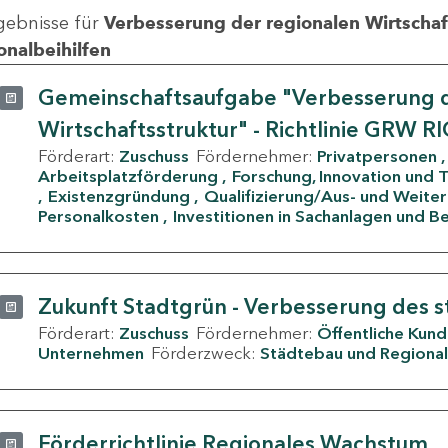
gebnisse für
Verbesserung der regionalen Wirtschafts
onalbeihilfen
Gemeinschaftsaufgabe "Verbesserung d
Wirtschaftsstruktur" - Richtlinie GRW R
Förderart:
Zuschuss
Fördernehmer:
Privatpersonen
Arbeitsplatzförderung
Forschung, Innovation und 
Existenzgründung
Qualifizierung/Aus- und Weite
Personalkosten
Investitionen in Sachanlagen und B
Zukunft Stadtgrün - Verbesserung des s
Förderart:
Zuschuss
Fördernehmer:
Öffentliche Kun
Unternehmen
Förderzweck:
Städtebau und Regional
Förderrichtlinie Regionales Wachstum