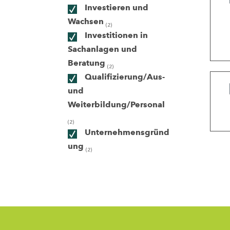
Investieren und
Wachsen
(2)
ndorte
Investitionen in
Sachanlagen und
Beratung
(2)
Qualifizierung/Aus-
und
Weiterbildung/Personal
(2)
Unternehmensgründ
ung
(2)