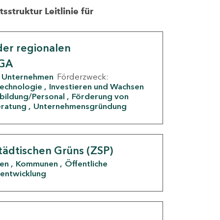
struktur Leitlinie für
er regionalen
IGA
Unternehmen
Förderzweck:
Technologie
Investieren und Wachsen
rbildung/Personal
Förderung von
eratung
Unternehmensgründung
tädtischen Grüns (ZSP)
den
Kommunen
Öffentliche
entwicklung