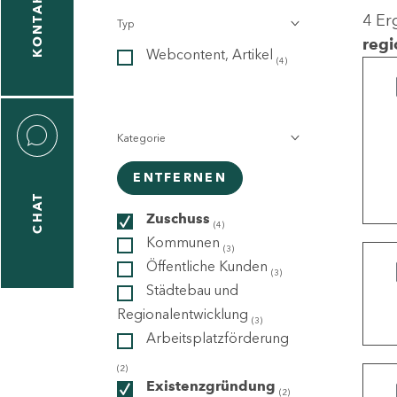
KONTAKT
4 Er
Typ
gen
regi
Webcontent, Artikel
n
(4)
Kategorie
ENTFERNEN
CHAT
icecenter
Zuschuss
(4)
Kommunen
(3)
Öffentliche Kunden
(3)
taktformular
Städtebau und
Regionalentwicklung
(3)
Arbeitsplatzförderung
erportal
(2)
Existenzgründung
(2)