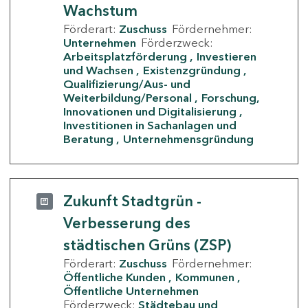
Wachstum
Förderart:
Zuschuss
Fördernehmer:
Unternehmen
Förderzweck:
Arbeitsplatzförderung
Investieren
und Wachsen
Existenzgründung
Qualifizierung/Aus- und
Weiterbildung/Personal
Forschung,
Innovationen und Digitalisierung
Investitionen in Sachanlagen und
Beratung
Unternehmensgründung
Zukunft Stadtgrün -
Verbesserung des
städtischen Grüns (ZSP)
Förderart:
Zuschuss
Fördernehmer:
Öffentliche Kunden
Kommunen
Öffentliche Unternehmen
Förderzweck:
Städtebau und