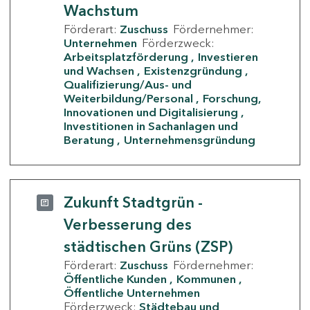
Wachstum
Förderart:
Zuschuss
Fördernehmer:
Unternehmen
Förderzweck:
Arbeitsplatzförderung
Investieren
und Wachsen
Existenzgründung
Qualifizierung/Aus- und
Weiterbildung/Personal
Forschung,
Innovationen und Digitalisierung
Investitionen in Sachanlagen und
Beratung
Unternehmensgründung
Zukunft Stadtgrün -
Verbesserung des
städtischen Grüns (ZSP)
Förderart:
Zuschuss
Fördernehmer:
Öffentliche Kunden
Kommunen
Öffentliche Unternehmen
Förderzweck:
Städtebau und