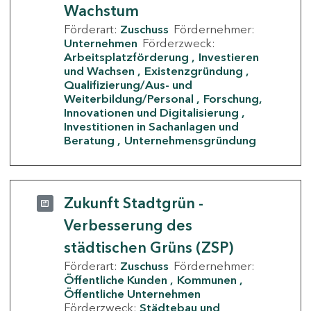
Wachstum
Förderart:
Zuschuss
Fördernehmer:
Unternehmen
Förderzweck:
Arbeitsplatzförderung
Investieren
und Wachsen
Existenzgründung
Qualifizierung/Aus- und
Weiterbildung/Personal
Forschung,
Innovationen und Digitalisierung
Investitionen in Sachanlagen und
Beratung
Unternehmensgründung
Zukunft Stadtgrün -
Verbesserung des
städtischen Grüns (ZSP)
Förderart:
Zuschuss
Fördernehmer:
Öffentliche Kunden
Kommunen
Öffentliche Unternehmen
Förderzweck:
Städtebau und