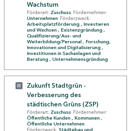
Wachstum
Förderart:
Zuschuss
Fördernehmer:
Unternehmen
Förderzweck:
Arbeitsplatzförderung
Investieren
und Wachsen
Existenzgründung
Qualifizierung/Aus- und
Weiterbildung/Personal
Forschung,
Innovationen und Digitalisierung
Investitionen in Sachanlagen und
Beratung
Unternehmensgründung
Zukunft Stadtgrün -
Verbesserung des
städtischen Grüns (ZSP)
Förderart:
Zuschuss
Fördernehmer:
Öffentliche Kunden
Kommunen
Öffentliche Unternehmen
Förderzweck:
Städtebau und