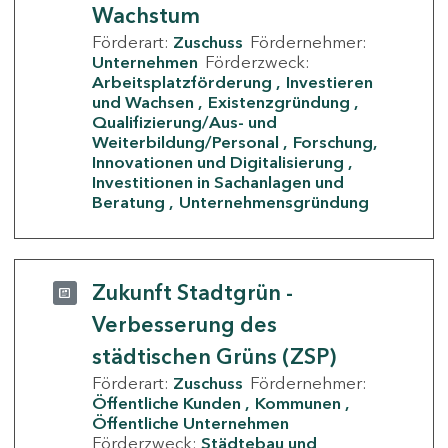
Wachstum
Förderart:
Zuschuss
Fördernehmer:
Unternehmen
Förderzweck:
Arbeitsplatzförderung
Investieren
und Wachsen
Existenzgründung
Qualifizierung/Aus- und
Weiterbildung/Personal
Forschung,
Innovationen und Digitalisierung
Investitionen in Sachanlagen und
Beratung
Unternehmensgründung
Zukunft Stadtgrün -
Verbesserung des
städtischen Grüns (ZSP)
Förderart:
Zuschuss
Fördernehmer:
Öffentliche Kunden
Kommunen
Öffentliche Unternehmen
Förderzweck:
Städtebau und