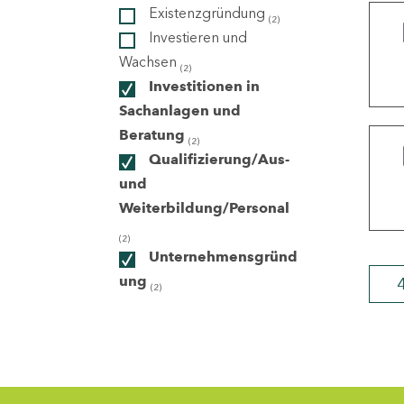
Existenzgründung
(2)
Investieren und
ndorte
Wachsen
(2)
Investitionen in
Sachanlagen und
Beratung
(2)
Qualifizierung/Aus-
und
Weiterbildung/Personal
(2)
Unternehmensgründ
ung
(2)