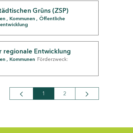
tädtischen Grüns (ZSP)
den
Kommunen
Öffentliche
entwicklung
r regionale Entwicklung
den
Kommunen
Förderzweck:
1
2
Seite
Seite