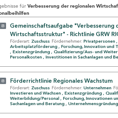
gebnisse für
Verbesserung der regionalen Wirtschafts
onalbeihilfen
Gemeinschaftsaufgabe "Verbesserung d
Wirtschaftsstruktur" - Richtlinie GRW R
Förderart:
Zuschuss
Fördernehmer:
Privatpersonen
Arbeitsplatzförderung
Forschung, Innovation und 
Existenzgründung
Qualifizierung/Aus- und Weite
Personalkosten
Investitionen in Sachanlagen und B
Förderrichtlinie Regionales Wachstum
Förderart:
Zuschuss
Fördernehmer:
Unternehmen
F
Investieren und Wachsen
Existenzgründung
Quali
Weiterbildung/Personal
Forschung, Innovationen un
Sachanlagen und Beratung
Unternehmensgründun