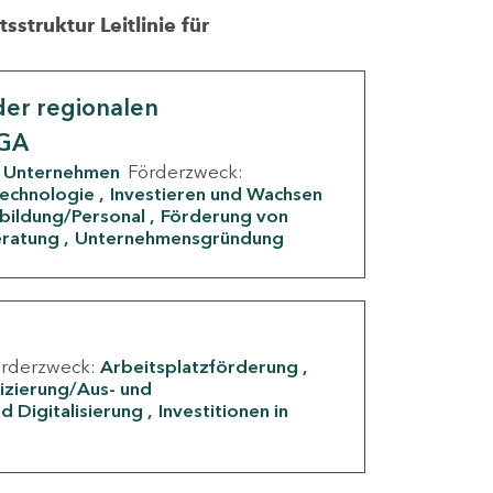
struktur Leitlinie für
er regionalen
IGA
Unternehmen
Förderzweck:
Technologie
Investieren und Wachsen
rbildung/Personal
Förderung von
eratung
Unternehmensgründung
örderzweck:
Arbeitsplatzförderung
fizierung/Aus- und
d Digitalisierung
Investitionen in
g