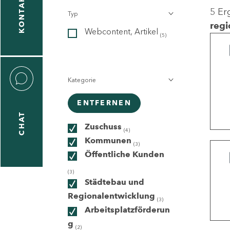
KONTAKT
5 Er
Typ
gen
regi
Webcontent, Artikel
n
(5)
Kategorie
ENTFERNEN
CHAT
icecenter
Zuschuss
(4)
Kommunen
(3)
Öffentliche Kunden
taktformular
(3)
Städtebau und
Regionalentwicklung
(3)
Arbeitsplatzförderun
erportal
g
(2)