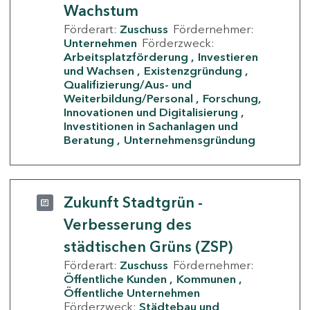
Wachstum
Förderart:
Zuschuss
Fördernehmer:
Unternehmen
Förderzweck:
Arbeitsplatzförderung
Investieren
und Wachsen
Existenzgründung
Qualifizierung/Aus- und
Weiterbildung/Personal
Forschung,
Innovationen und Digitalisierung
Investitionen in Sachanlagen und
Beratung
Unternehmensgründung
Zukunft Stadtgrün -
Verbesserung des
städtischen Grüns (ZSP)
Förderart:
Zuschuss
Fördernehmer:
Öffentliche Kunden
Kommunen
Öffentliche Unternehmen
Förderzweck:
Städtebau und