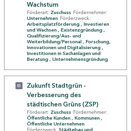
Wachstum
Förderart:
Zuschuss
Fördernehmer:
Unternehmen
Förderzweck:
Arbeitsplatzförderung
Investieren
und Wachsen
Existenzgründung
Qualifizierung/Aus- und
Weiterbildung/Personal
Forschung,
Innovationen und Digitalisierung
Investitionen in Sachanlagen und
Beratung
Unternehmensgründung
Zukunft Stadtgrün -
Verbesserung des
städtischen Grüns (ZSP)
Förderart:
Zuschuss
Fördernehmer:
Öffentliche Kunden
Kommunen
Öffentliche Unternehmen
Förderzweck:
Städtebau und