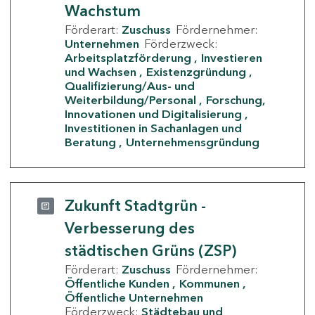
Wachstum
Förderart:
Zuschuss
Fördernehmer:
Unternehmen
Förderzweck:
Arbeitsplatzförderung
Investieren
und Wachsen
Existenzgründung
Qualifizierung/Aus- und
Weiterbildung/Personal
Forschung,
Innovationen und Digitalisierung
Investitionen in Sachanlagen und
Beratung
Unternehmensgründung
Zukunft Stadtgrün -
Verbesserung des
städtischen Grüns (ZSP)
Förderart:
Zuschuss
Fördernehmer:
Öffentliche Kunden
Kommunen
Öffentliche Unternehmen
Förderzweck:
Städtebau und