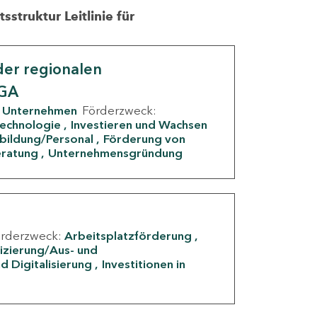
struktur Leitlinie für
er regionalen
IGA
Unternehmen
Förderzweck:
Technologie
Investieren und Wachsen
rbildung/Personal
Förderung von
eratung
Unternehmensgründung
örderzweck:
Arbeitsplatzförderung
fizierung/Aus- und
d Digitalisierung
Investitionen in
g