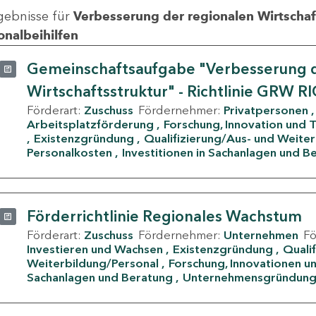
gebnisse für
Verbesserung der regionalen Wirtschafts
onalbeihilfen
Gemeinschaftsaufgabe "Verbesserung d
Wirtschaftsstruktur" - Richtlinie GRW R
Förderart:
Zuschuss
Fördernehmer:
Privatpersonen
Arbeitsplatzförderung
Forschung, Innovation und 
Existenzgründung
Qualifizierung/Aus- und Weite
Personalkosten
Investitionen in Sachanlagen und B
Förderrichtlinie Regionales Wachstum
Förderart:
Zuschuss
Fördernehmer:
Unternehmen
F
Investieren und Wachsen
Existenzgründung
Quali
Weiterbildung/Personal
Forschung, Innovationen un
Sachanlagen und Beratung
Unternehmensgründun