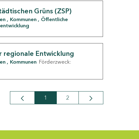
tädtischen Grüns (ZSP)
den
Kommunen
Öffentliche
entwicklung
r regionale Entwicklung
den
Kommunen
Förderzweck:
1
2
Seite
Seite