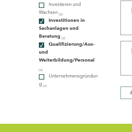
Investieren und
Wachsen
(2)
ndorte
Investitionen in
Sachanlagen und
Beratung
(2)
Qualifizierung/Aus-
und
Weiterbildung/Personal
(2)
Unternehmensgründun
g
(2)