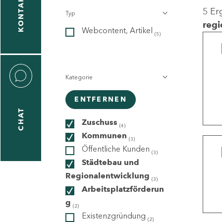
KONTAKT
5 Er
Typ
gen
regi
Webcontent, Artikel
n
(5)
Kategorie
ENTFERNEN
CHAT
icecenter
Zuschuss
(4)
Kommunen
(3)
Öffentliche Kunden
(3)
taktformular
Städtebau und
Regionalentwicklung
(3)
Arbeitsplatzförderun
g
erportal
(2)
Existenzgründung
(2)