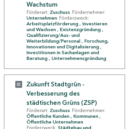
Wachstum
Förderart:
Zuschuss
Fördernehmer:
Unternehmen
Förderzweck:
Arbeitsplatzförderung
Investieren
und Wachsen
Existenzgründung
Qualifizierung/Aus- und
Weiterbildung/Personal
Forschung,
Innovationen und Digitalisierung
Investitionen in Sachanlagen und
Beratung
Unternehmensgründung
Zukunft Stadtgrün -
Verbesserung des
städtischen Grüns (ZSP)
Förderart:
Zuschuss
Fördernehmer:
Öffentliche Kunden
Kommunen
Öffentliche Unternehmen
Förderzweck:
Städtebau und