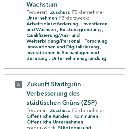
Wachstum
Förderart:
Zuschuss
Fördernehmer:
Unternehmen
Förderzweck:
Arbeitsplatzförderung
Investieren
und Wachsen
Existenzgründung
Qualifizierung/Aus- und
Weiterbildung/Personal
Forschung,
Innovationen und Digitalisierung
Investitionen in Sachanlagen und
Beratung
Unternehmensgründung
Zukunft Stadtgrün -
Verbesserung des
städtischen Grüns (ZSP)
Förderart:
Zuschuss
Fördernehmer:
Öffentliche Kunden
Kommunen
Öffentliche Unternehmen
Förderzweck:
Städtebau und