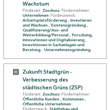
Wachstum
Förderart:
Zuschuss
Fördernehmer:
Unternehmen
Förderzweck:
Arbeitsplatzförderung
Investieren
und Wachsen
Existenzgründung
Qualifizierung/Aus- und
Weiterbildung/Personal
Forschung,
Innovationen und Digitalisierung
Investitionen in Sachanlagen und
Beratung
Unternehmensgründung
Zukunft Stadtgrün -
Verbesserung des
städtischen Grüns (ZSP)
Förderart:
Zuschuss
Fördernehmer:
Öffentliche Kunden
Kommunen
Öffentliche Unternehmen
Förderzweck:
Städtebau und