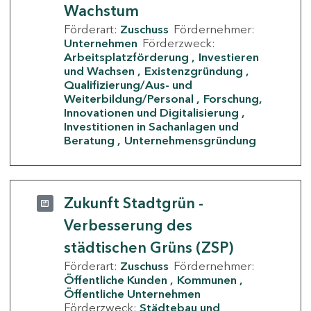
Wachstum
Förderart:
Zuschuss
Fördernehmer:
Unternehmen
Förderzweck:
Arbeitsplatzförderung
Investieren
und Wachsen
Existenzgründung
Qualifizierung/Aus- und
Weiterbildung/Personal
Forschung,
Innovationen und Digitalisierung
Investitionen in Sachanlagen und
Beratung
Unternehmensgründung
Zukunft Stadtgrün -
Verbesserung des
städtischen Grüns (ZSP)
Förderart:
Zuschuss
Fördernehmer:
Öffentliche Kunden
Kommunen
Öffentliche Unternehmen
Förderzweck:
Städtebau und