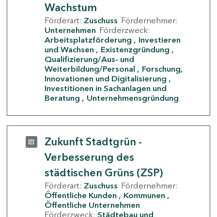
Wachstum
Förderart:
Zuschuss
Fördernehmer:
Unternehmen
Förderzweck:
Arbeitsplatzförderung
Investieren
und Wachsen
Existenzgründung
Qualifizierung/Aus- und
Weiterbildung/Personal
Forschung,
Innovationen und Digitalisierung
Investitionen in Sachanlagen und
Beratung
Unternehmensgründung
Zukunft Stadtgrün -
Verbesserung des
städtischen Grüns (ZSP)
Förderart:
Zuschuss
Fördernehmer:
Öffentliche Kunden
Kommunen
Öffentliche Unternehmen
Förderzweck:
Städtebau und