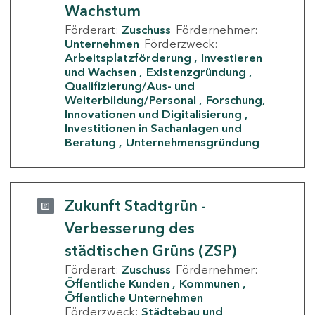
Wachstum
Förderart:
Zuschuss
Fördernehmer:
Unternehmen
Förderzweck:
Arbeitsplatzförderung
Investieren
und Wachsen
Existenzgründung
Qualifizierung/Aus- und
Weiterbildung/Personal
Forschung,
Innovationen und Digitalisierung
Investitionen in Sachanlagen und
Beratung
Unternehmensgründung
Zukunft Stadtgrün -
Verbesserung des
städtischen Grüns (ZSP)
Förderart:
Zuschuss
Fördernehmer:
Öffentliche Kunden
Kommunen
Öffentliche Unternehmen
Förderzweck:
Städtebau und