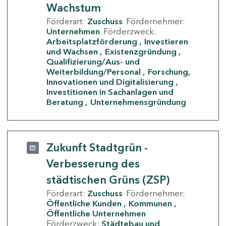
Wachstum
Förderart:
Zuschuss
Fördernehmer:
Unternehmen
Förderzweck:
Arbeitsplatzförderung
Investieren
und Wachsen
Existenzgründung
Qualifizierung/Aus- und
Weiterbildung/Personal
Forschung,
Innovationen und Digitalisierung
Investitionen in Sachanlagen und
Beratung
Unternehmensgründung
Zukunft Stadtgrün -
Verbesserung des
städtischen Grüns (ZSP)
Förderart:
Zuschuss
Fördernehmer:
Öffentliche Kunden
Kommunen
Öffentliche Unternehmen
Förderzweck:
Städtebau und