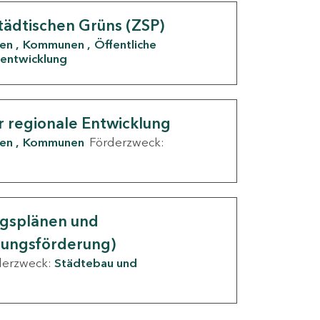
tädtischen Grüns (ZSP)
den
Kommunen
Öffentliche
entwicklung
r regionale Entwicklung
den
Kommunen
Förderzweck:
ngsplänen und
nungsförderung)
derzweck:
Städtebau und