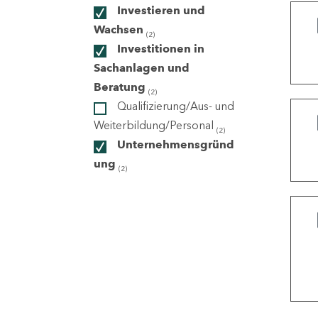
Investieren und
Wachsen
(2)
ndorte
Investitionen in
Sachanlagen und
Beratung
(2)
Qualifizierung/Aus- und
Weiterbildung/Personal
(2)
Unternehmensgründ
ung
(2)