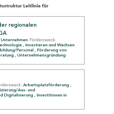
struktur Leitlinie für
er regionalen
IGA
Unternehmen
Förderzweck:
Technologie
Investieren und Wachsen
rbildung/Personal
Förderung von
eratung
Unternehmensgründung
örderzweck:
Arbeitsplatzförderung
fizierung/Aus- und
d Digitalisierung
Investitionen in
g