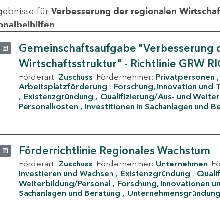
gebnisse für
Verbesserung der regionalen Wirtschafts
onalbeihilfen
Gemeinschaftsaufgabe "Verbesserung d
Wirtschaftsstruktur" - Richtlinie GRW R
Förderart:
Zuschuss
Fördernehmer:
Privatpersonen
Arbeitsplatzförderung
Forschung, Innovation und 
Existenzgründung
Qualifizierung/Aus- und Weite
Personalkosten
Investitionen in Sachanlagen und B
Förderrichtlinie Regionales Wachstum
Förderart:
Zuschuss
Fördernehmer:
Unternehmen
F
Investieren und Wachsen
Existenzgründung
Quali
Weiterbildung/Personal
Forschung, Innovationen un
Sachanlagen und Beratung
Unternehmensgründun