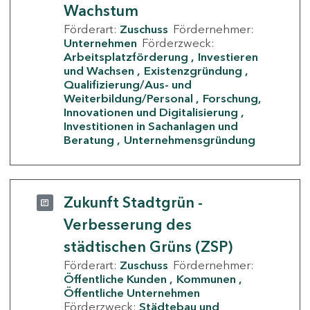
Wachstum
Förderart:
Zuschuss
Fördernehmer:
Unternehmen
Förderzweck:
Arbeitsplatzförderung
Investieren
und Wachsen
Existenzgründung
Qualifizierung/Aus- und
Weiterbildung/Personal
Forschung,
Innovationen und Digitalisierung
Investitionen in Sachanlagen und
Beratung
Unternehmensgründung
Zukunft Stadtgrün -
Verbesserung des
städtischen Grüns (ZSP)
Förderart:
Zuschuss
Fördernehmer:
Öffentliche Kunden
Kommunen
Öffentliche Unternehmen
Förderzweck:
Städtebau und