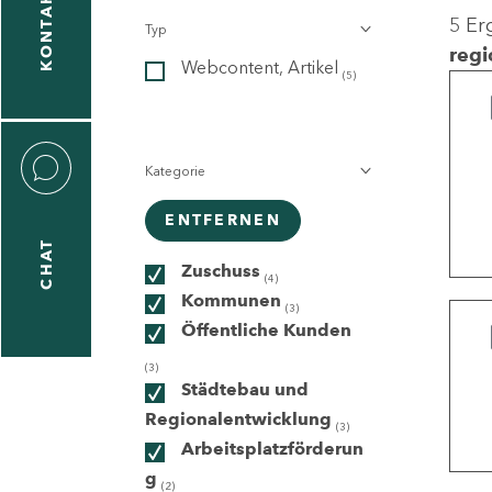
KONTAKT
5 Er
Typ
gen
regi
Webcontent, Artikel
n
(5)
Kategorie
ENTFERNEN
CHAT
icecenter
Zuschuss
(4)
Kommunen
(3)
Öffentliche Kunden
taktformular
(3)
Städtebau und
Regionalentwicklung
(3)
Arbeitsplatzförderun
erportal
g
(2)