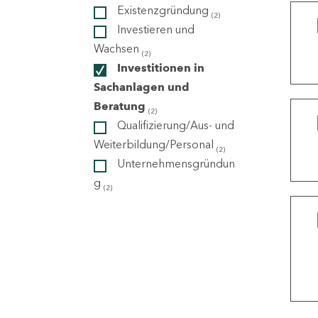
Existenzgründung
(2)
Investieren und
ndorte
Wachsen
(2)
Investitionen in
Sachanlagen und
Beratung
(2)
Qualifizierung/Aus- und
Weiterbildung/Personal
(2)
Unternehmensgründun
g
(2)