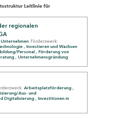
struktur Leitlinie für
er regionalen
IGA
Unternehmen
Förderzweck:
Technologie
Investieren und Wachsen
rbildung/Personal
Förderung von
eratung
Unternehmensgründung
örderzweck:
Arbeitsplatzförderung
fizierung/Aus- und
d Digitalisierung
Investitionen in
g