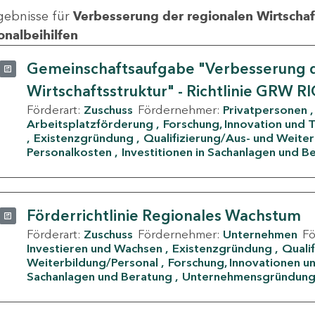
gebnisse für
Verbesserung der regionalen Wirtschafts
onalbeihilfen
Gemeinschaftsaufgabe "Verbesserung d
Wirtschaftsstruktur" - Richtlinie GRW R
Förderart:
Zuschuss
Fördernehmer:
Privatpersonen
Arbeitsplatzförderung
Forschung, Innovation und 
Existenzgründung
Qualifizierung/Aus- und Weite
Personalkosten
Investitionen in Sachanlagen und B
Förderrichtlinie Regionales Wachstum
Förderart:
Zuschuss
Fördernehmer:
Unternehmen
F
Investieren und Wachsen
Existenzgründung
Quali
Weiterbildung/Personal
Forschung, Innovationen un
Sachanlagen und Beratung
Unternehmensgründun