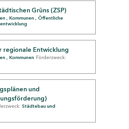
tädtischen Grüns (ZSP)
den
Kommunen
Öffentliche
entwicklung
r regionale Entwicklung
den
Kommunen
Förderzweck:
ngsplänen und
nungsförderung)
derzweck:
Städtebau und