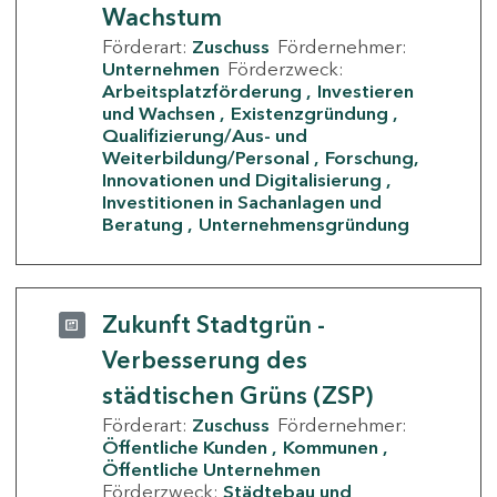
Wachstum
Förderart:
Zuschuss
Fördernehmer:
Unternehmen
Förderzweck:
Arbeitsplatzförderung
Investieren
und Wachsen
Existenzgründung
Qualifizierung/Aus- und
Weiterbildung/Personal
Forschung,
Innovationen und Digitalisierung
Investitionen in Sachanlagen und
Beratung
Unternehmensgründung
Zukunft Stadtgrün -
Verbesserung des
städtischen Grüns (ZSP)
Förderart:
Zuschuss
Fördernehmer:
Öffentliche Kunden
Kommunen
Öffentliche Unternehmen
Förderzweck:
Städtebau und