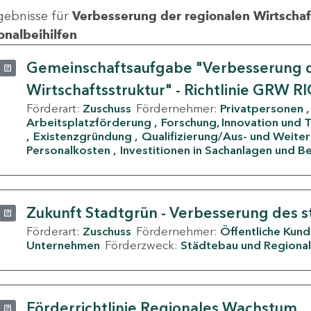
gebnisse für
Verbesserung der regionalen Wirtschafts
onalbeihilfen
Gemeinschaftsaufgabe "Verbesserung d
Wirtschaftsstruktur" - Richtlinie GRW R
Förderart:
Zuschuss
Fördernehmer:
Privatpersonen
Arbeitsplatzförderung
Forschung, Innovation und 
Existenzgründung
Qualifizierung/Aus- und Weite
Personalkosten
Investitionen in Sachanlagen und B
Zukunft Stadtgrün - Verbesserung des s
Förderart:
Zuschuss
Fördernehmer:
Öffentliche Kun
Unternehmen
Förderzweck:
Städtebau und Regional
Förderrichtlinie Regionales Wachstum