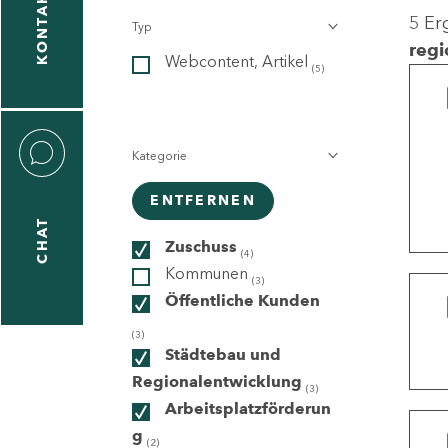
KONTAKT
5 Er
Typ
gen
regi
Webcontent, Artikel
n
(5)
Kategorie
ENTFERNEN
CHAT
icecenter
Zuschuss
(4)
Kommunen
(3)
Öffentliche Kunden
taktformular
(3)
Städtebau und
Regionalentwicklung
(3)
Arbeitsplatzförderun
erportal
g
(2)