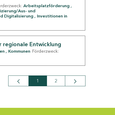
örderzweck:
Arbeitsplatzförderung
fizierung/Aus- und
d Digitalisierung
Investitionen in
g
r regionale Entwicklung
den
Kommunen
Förderzweck:
1
2
Seite
Seite