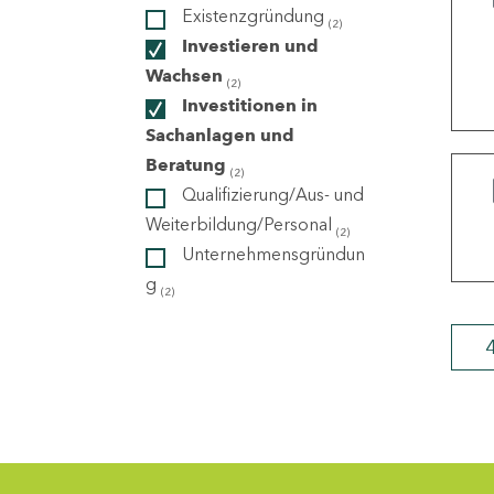
Existenzgründung
(2)
Investieren und
ndorte
Wachsen
(2)
Investitionen in
Sachanlagen und
Beratung
(2)
Qualifizierung/Aus- und
Weiterbildung/Personal
(2)
Unternehmensgründun
g
(2)