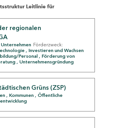
struktur Leitlinie für
er regionalen
IGA
Unternehmen
Förderzweck:
Technologie
Investieren und Wachsen
rbildung/Personal
Förderung von
eratung
Unternehmensgründung
tädtischen Grüns (ZSP)
den
Kommunen
Öffentliche
entwicklung