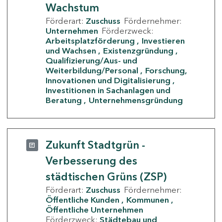
Wachstum
Förderart:
Zuschuss
Fördernehmer:
Unternehmen
Förderzweck:
Arbeitsplatzförderung
Investieren
und Wachsen
Existenzgründung
Qualifizierung/Aus- und
Weiterbildung/Personal
Forschung,
Innovationen und Digitalisierung
Investitionen in Sachanlagen und
Beratung
Unternehmensgründung
Zukunft Stadtgrün -
Verbesserung des
städtischen Grüns (ZSP)
Förderart:
Zuschuss
Fördernehmer:
Öffentliche Kunden
Kommunen
Öffentliche Unternehmen
Förderzweck:
Städtebau und