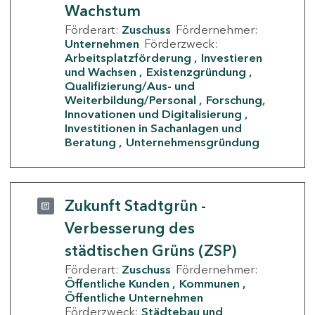
Wachstum
Förderart:
Zuschuss
Fördernehmer:
Unternehmen
Förderzweck:
Arbeitsplatzförderung
Investieren
und Wachsen
Existenzgründung
Qualifizierung/Aus- und
Weiterbildung/Personal
Forschung,
Innovationen und Digitalisierung
Investitionen in Sachanlagen und
Beratung
Unternehmensgründung
Zukunft Stadtgrün -
Verbesserung des
städtischen Grüns (ZSP)
Förderart:
Zuschuss
Fördernehmer:
Öffentliche Kunden
Kommunen
Öffentliche Unternehmen
Förderzweck:
Städtebau und