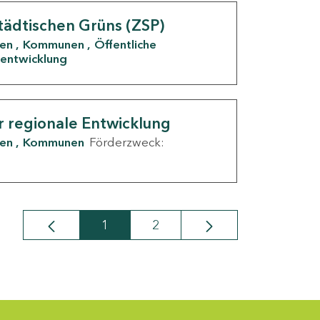
tädtischen Grüns (ZSP)
den
Kommunen
Öffentliche
entwicklung
r regionale Entwicklung
den
Kommunen
Förderzweck:
1
2
Seite
Seite