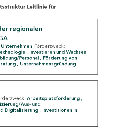
struktur Leitlinie für
er regionalen
IGA
Unternehmen
Förderzweck:
Technologie
Investieren und Wachsen
rbildung/Personal
Förderung von
eratung
Unternehmensgründung
örderzweck:
Arbeitsplatzförderung
fizierung/Aus- und
d Digitalisierung
Investitionen in
g