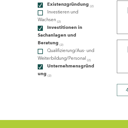
Existenzgründung
(2)
Investieren und
ndorte
Wachsen
(2)
Investitionen in
Sachanlagen und
Beratung
(2)
Qualifizierung/Aus- und
Weiterbildung/Personal
(2)
Unternehmensgründ
ung
(2)