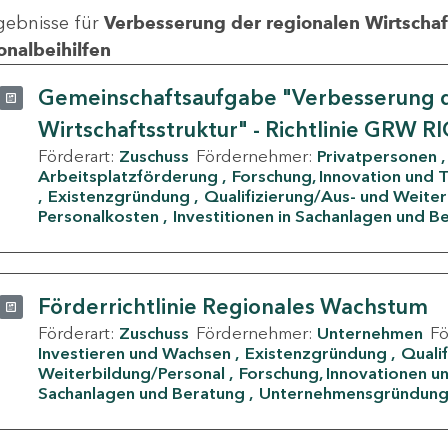
gebnisse für
Verbesserung der regionalen Wirtschafts
onalbeihilfen
Gemeinschaftsaufgabe "Verbesserung d
Wirtschaftsstruktur" - Richtlinie GRW R
Förderart:
Zuschuss
Fördernehmer:
Privatpersonen
Arbeitsplatzförderung
Forschung, Innovation und 
Existenzgründung
Qualifizierung/Aus- und Weite
Personalkosten
Investitionen in Sachanlagen und B
Förderrichtlinie Regionales Wachstum
Förderart:
Zuschuss
Fördernehmer:
Unternehmen
F
Investieren und Wachsen
Existenzgründung
Quali
Weiterbildung/Personal
Forschung, Innovationen un
Sachanlagen und Beratung
Unternehmensgründun