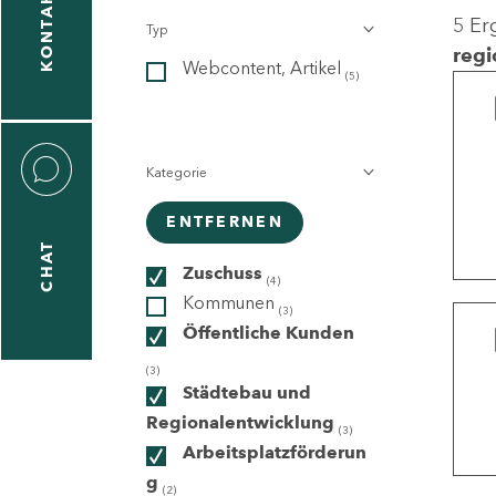
KONTAKT
5 Er
Typ
gen
regi
Webcontent, Artikel
n
(5)
Kategorie
ENTFERNEN
CHAT
icecenter
Zuschuss
(4)
Kommunen
(3)
Öffentliche Kunden
taktformular
(3)
Städtebau und
Regionalentwicklung
(3)
Arbeitsplatzförderun
erportal
g
(2)