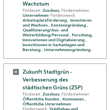
Wachstum
Förderart:
Zuschuss
Fördernehmer:
Unternehmen
Förderzweck:
Arbeitsplatzförderung
Investieren
und Wachsen
Existenzgründung
Qualifizierung/Aus- und
Weiterbildung/Personal
Forschung,
Innovationen und Digitalisierung
Investitionen in Sachanlagen und
Beratung
Unternehmensgründung
Zukunft Stadtgrün -
Verbesserung des
städtischen Grüns (ZSP)
Förderart:
Zuschuss
Fördernehmer:
Öffentliche Kunden
Kommunen
Öffentliche Unternehmen
Förderzweck:
Städtebau und