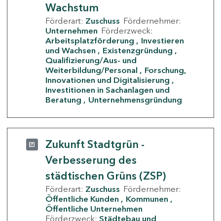
Wachstum
Förderart:
Zuschuss
Fördernehmer:
Unternehmen
Förderzweck:
Arbeitsplatzförderung
Investieren
und Wachsen
Existenzgründung
Qualifizierung/Aus- und
Weiterbildung/Personal
Forschung,
Innovationen und Digitalisierung
Investitionen in Sachanlagen und
Beratung
Unternehmensgründung
Zukunft Stadtgrün -
Verbesserung des
städtischen Grüns (ZSP)
Förderart:
Zuschuss
Fördernehmer:
Öffentliche Kunden
Kommunen
Öffentliche Unternehmen
Förderzweck:
Städtebau und