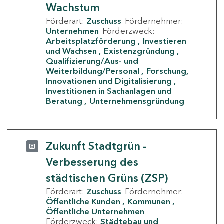
Wachstum
Förderart:
Zuschuss
Fördernehmer:
Unternehmen
Förderzweck:
Arbeitsplatzförderung
Investieren
und Wachsen
Existenzgründung
Qualifizierung/Aus- und
Weiterbildung/Personal
Forschung,
Innovationen und Digitalisierung
Investitionen in Sachanlagen und
Beratung
Unternehmensgründung
Zukunft Stadtgrün -
Verbesserung des
städtischen Grüns (ZSP)
Förderart:
Zuschuss
Fördernehmer:
Öffentliche Kunden
Kommunen
Öffentliche Unternehmen
Förderzweck:
Städtebau und