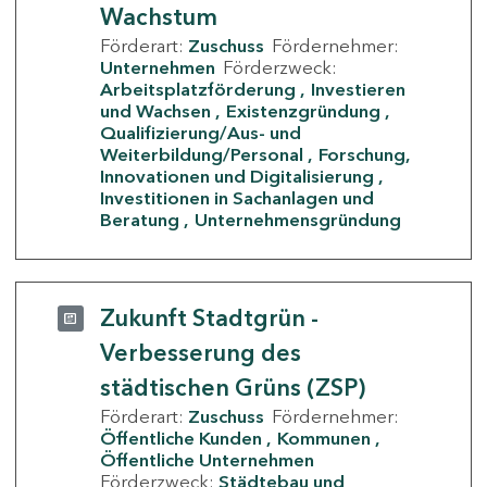
Wachstum
Förderart:
Zuschuss
Fördernehmer:
Unternehmen
Förderzweck:
Arbeitsplatzförderung
Investieren
und Wachsen
Existenzgründung
Qualifizierung/Aus- und
Weiterbildung/Personal
Forschung,
Innovationen und Digitalisierung
Investitionen in Sachanlagen und
Beratung
Unternehmensgründung
Zukunft Stadtgrün -
Verbesserung des
städtischen Grüns (ZSP)
Förderart:
Zuschuss
Fördernehmer:
Öffentliche Kunden
Kommunen
Öffentliche Unternehmen
Förderzweck:
Städtebau und