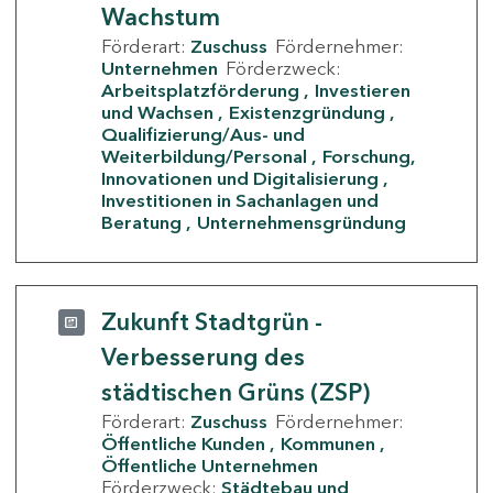
Wachstum
Förderart:
Zuschuss
Fördernehmer:
Unternehmen
Förderzweck:
Arbeitsplatzförderung
Investieren
und Wachsen
Existenzgründung
Qualifizierung/Aus- und
Weiterbildung/Personal
Forschung,
Innovationen und Digitalisierung
Investitionen in Sachanlagen und
Beratung
Unternehmensgründung
Zukunft Stadtgrün -
Verbesserung des
städtischen Grüns (ZSP)
Förderart:
Zuschuss
Fördernehmer:
Öffentliche Kunden
Kommunen
Öffentliche Unternehmen
Förderzweck:
Städtebau und