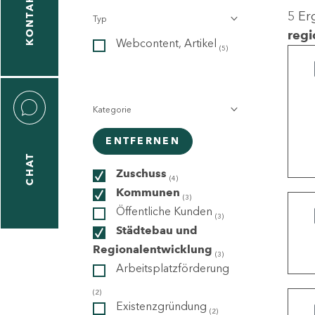
KONTAKT
5 Er
Typ
gen
regi
Webcontent, Artikel
n
(5)
Kategorie
ENTFERNEN
CHAT
icecenter
Zuschuss
(4)
Kommunen
(3)
Öffentliche Kunden
(3)
taktformular
Städtebau und
Regionalentwicklung
(3)
Arbeitsplatzförderung
erportal
(2)
Existenzgründung
(2)