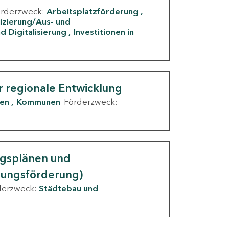
örderzweck:
Arbeitsplatzförderung
fizierung/Aus- und
d Digitalisierung
Investitionen in
g
r regionale Entwicklung
den
Kommunen
Förderzweck:
ngsplänen und
nungsförderung)
derzweck:
Städtebau und