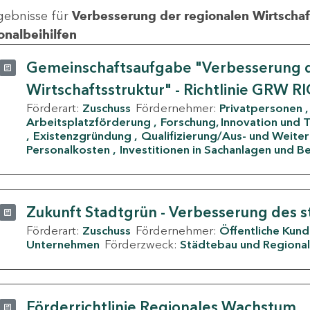
gebnisse für
Verbesserung der regionalen Wirtschafts
onalbeihilfen
Gemeinschaftsaufgabe "Verbesserung d
Wirtschaftsstruktur" - Richtlinie GRW R
Förderart:
Zuschuss
Fördernehmer:
Privatpersonen
Arbeitsplatzförderung
Forschung, Innovation und 
Existenzgründung
Qualifizierung/Aus- und Weite
Personalkosten
Investitionen in Sachanlagen und B
Zukunft Stadtgrün - Verbesserung des s
Förderart:
Zuschuss
Fördernehmer:
Öffentliche Kun
Unternehmen
Förderzweck:
Städtebau und Regional
Förderrichtlinie Regionales Wachstum