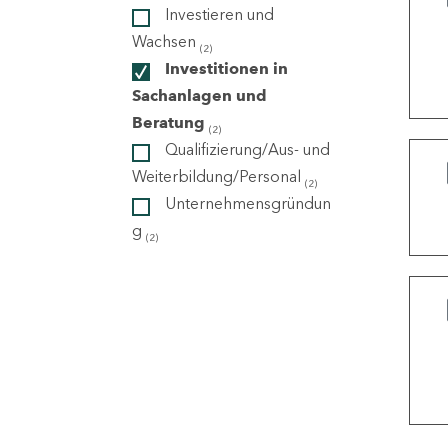
Investieren und
Wachsen
(2)
ndorte
Investitionen in
Sachanlagen und
Beratung
(2)
Qualifizierung/Aus- und
Weiterbildung/Personal
(2)
Unternehmensgründun
g
(2)