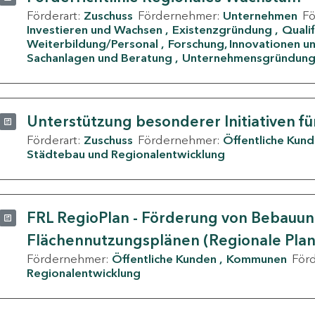
Förderart:
Zuschuss
Fördernehmer:
Unternehmen
F
Investieren und Wachsen
Existenzgründung
Quali
Weiterbildung/Personal
Forschung, Innovationen un
Sachanlagen und Beratung
Unternehmensgründun
Unterstützung besonderer Initiativen fü
Förderart:
Zuschuss
Fördernehmer:
Öffentliche Kun
Städtebau und Regionalentwicklung
FRL RegioPlan - Förderung von Bebauu
Flächennutzungsplänen (Regionale Pla
Fördernehmer:
Öffentliche Kunden
Kommunen
För
Regionalentwicklung