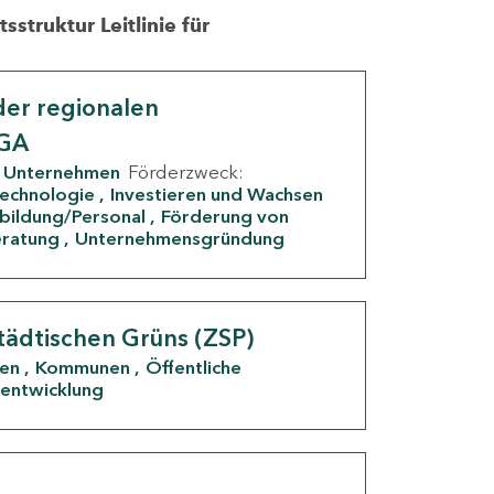
struktur Leitlinie für
er regionalen
IGA
Unternehmen
Förderzweck:
Technologie
Investieren und Wachsen
rbildung/Personal
Förderung von
eratung
Unternehmensgründung
tädtischen Grüns (ZSP)
den
Kommunen
Öffentliche
entwicklung