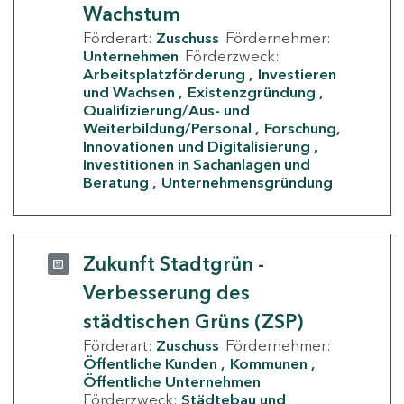
Wachstum
Förderart:
Zuschuss
Fördernehmer:
Unternehmen
Förderzweck:
Arbeitsplatzförderung
Investieren
und Wachsen
Existenzgründung
Qualifizierung/Aus- und
Weiterbildung/Personal
Forschung,
Innovationen und Digitalisierung
Investitionen in Sachanlagen und
Beratung
Unternehmensgründung
Zukunft Stadtgrün -
Verbesserung des
städtischen Grüns (ZSP)
Förderart:
Zuschuss
Fördernehmer:
Öffentliche Kunden
Kommunen
Öffentliche Unternehmen
Förderzweck:
Städtebau und