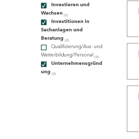
Investieren und
Wachsen
(2)
ndorte
Investitionen in
Sachanlagen und
Beratung
(2)
Qualifizierung/Aus- und
Weiterbildung/Personal
(2)
Unternehmensgründ
ung
(2)