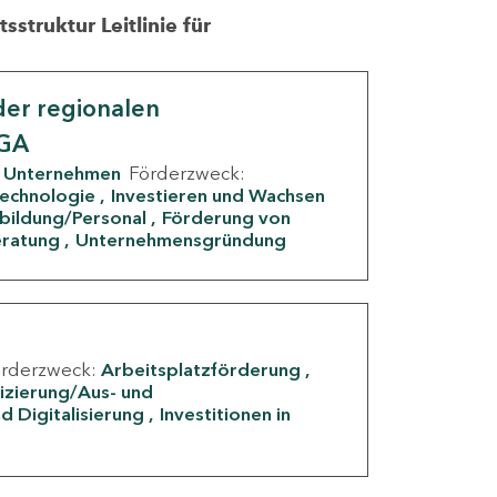
struktur Leitlinie für
er regionalen
IGA
Unternehmen
Förderzweck:
Technologie
Investieren und Wachsen
rbildung/Personal
Förderung von
eratung
Unternehmensgründung
örderzweck:
Arbeitsplatzförderung
fizierung/Aus- und
d Digitalisierung
Investitionen in
g