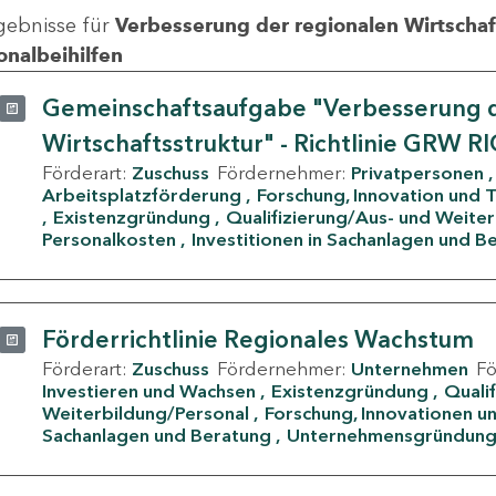
gebnisse für
Verbesserung der regionalen Wirtschafts
onalbeihilfen
Gemeinschaftsaufgabe "Verbesserung d
Wirtschaftsstruktur" - Richtlinie GRW R
Förderart:
Zuschuss
Fördernehmer:
Privatpersonen
Arbeitsplatzförderung
Forschung, Innovation und 
Existenzgründung
Qualifizierung/Aus- und Weite
Personalkosten
Investitionen in Sachanlagen und B
Förderrichtlinie Regionales Wachstum
Förderart:
Zuschuss
Fördernehmer:
Unternehmen
F
Investieren und Wachsen
Existenzgründung
Quali
Weiterbildung/Personal
Forschung, Innovationen un
Sachanlagen und Beratung
Unternehmensgründun