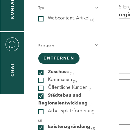
KONTAKT
5 Er
Typ
gen
regi
Webcontent, Artikel
n
(5)
Kategorie
ENTFERNEN
CHAT
icecenter
Zuschuss
(4)
Kommunen
(3)
Öffentliche Kunden
(3)
taktformular
Städtebau und
Regionalentwicklung
(3)
Arbeitsplatzförderung
erportal
(2)
Existenzgründung
(2)