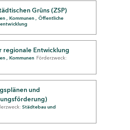
tädtischen Grüns (ZSP)
den
Kommunen
Öffentliche
entwicklung
r regionale Entwicklung
den
Kommunen
Förderzweck:
ngsplänen und
nungsförderung)
derzweck:
Städtebau und