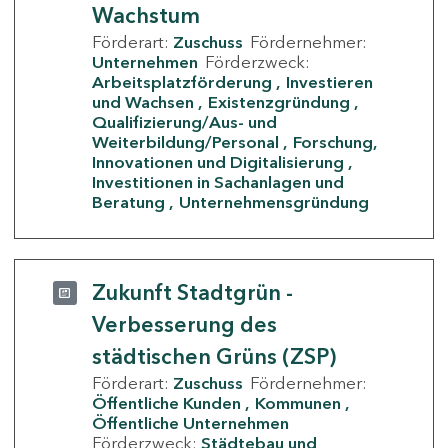
Wachstum
Förderart:
Zuschuss
Fördernehmer:
Unternehmen
Förderzweck:
Arbeitsplatzförderung
Investieren
und Wachsen
Existenzgründung
Qualifizierung/Aus- und
Weiterbildung/Personal
Forschung,
Innovationen und Digitalisierung
Investitionen in Sachanlagen und
Beratung
Unternehmensgründung
Zukunft Stadtgrün -
Verbesserung des
städtischen Grüns (ZSP)
Förderart:
Zuschuss
Fördernehmer:
Öffentliche Kunden
Kommunen
Öffentliche Unternehmen
Förderzweck:
Städtebau und