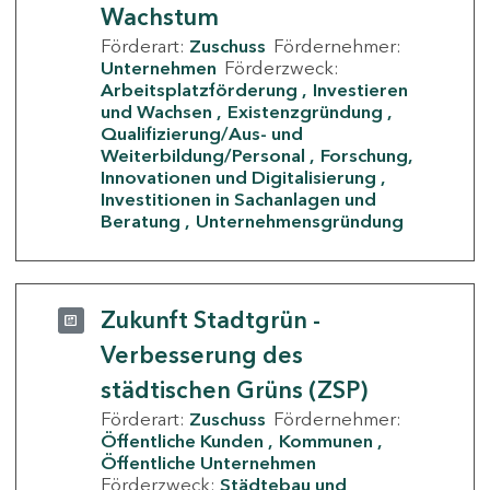
Wachstum
Förderart:
Zuschuss
Fördernehmer:
Unternehmen
Förderzweck:
Arbeitsplatzförderung
Investieren
und Wachsen
Existenzgründung
Qualifizierung/Aus- und
Weiterbildung/Personal
Forschung,
Innovationen und Digitalisierung
Investitionen in Sachanlagen und
Beratung
Unternehmensgründung
Zukunft Stadtgrün -
Verbesserung des
städtischen Grüns (ZSP)
Förderart:
Zuschuss
Fördernehmer:
Öffentliche Kunden
Kommunen
Öffentliche Unternehmen
Förderzweck:
Städtebau und