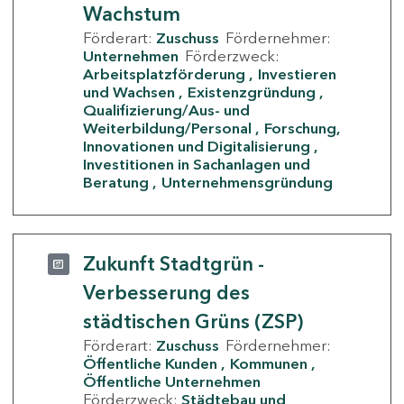
Wachstum
Förderart:
Zuschuss
Fördernehmer:
Unternehmen
Förderzweck:
Arbeitsplatzförderung
Investieren
und Wachsen
Existenzgründung
Qualifizierung/Aus- und
Weiterbildung/Personal
Forschung,
Innovationen und Digitalisierung
Investitionen in Sachanlagen und
Beratung
Unternehmensgründung
Zukunft Stadtgrün -
Verbesserung des
städtischen Grüns (ZSP)
Förderart:
Zuschuss
Fördernehmer:
Öffentliche Kunden
Kommunen
Öffentliche Unternehmen
Förderzweck:
Städtebau und