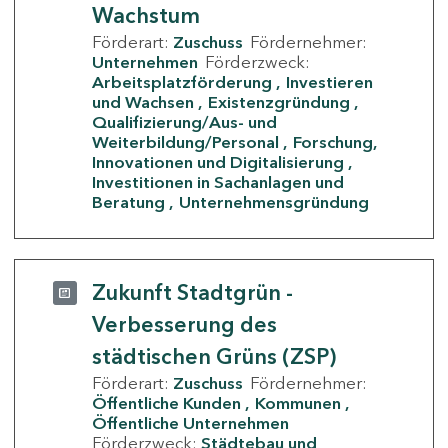
Wachstum
Förderart:
Zuschuss
Fördernehmer:
Unternehmen
Förderzweck:
Arbeitsplatzförderung
Investieren
und Wachsen
Existenzgründung
Qualifizierung/Aus- und
Weiterbildung/Personal
Forschung,
Innovationen und Digitalisierung
Investitionen in Sachanlagen und
Beratung
Unternehmensgründung
Zukunft Stadtgrün -
Verbesserung des
städtischen Grüns (ZSP)
Förderart:
Zuschuss
Fördernehmer:
Öffentliche Kunden
Kommunen
Öffentliche Unternehmen
Förderzweck:
Städtebau und