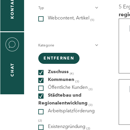
KONTAKT
5 Er
Typ
gen
regi
Webcontent, Artikel
n
(5)
Kategorie
ENTFERNEN
CHAT
icecenter
Zuschuss
(4)
Kommunen
(3)
Öffentliche Kunden
(3)
taktformular
Städtebau und
Regionalentwicklung
(3)
Arbeitsplatzförderung
erportal
(2)
Existenzgründung
(2)