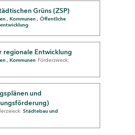
tädtischen Grüns (ZSP)
den
Kommunen
Öffentliche
entwicklung
r regionale Entwicklung
den
Kommunen
Förderzweck:
ngsplänen und
nungsförderung)
derzweck:
Städtebau und