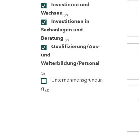
Investieren und
Wachsen
(2)
ndorte
Investitionen in
Sachanlagen und
Beratung
(2)
Qualifizierung/Aus-
und
Weiterbildung/Personal
(2)
Unternehmensgründun
g
(2)