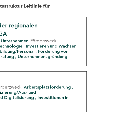
struktur Leitlinie für
er regionalen
IGA
Unternehmen
Förderzweck:
Technologie
Investieren und Wachsen
rbildung/Personal
Förderung von
eratung
Unternehmensgründung
örderzweck:
Arbeitsplatzförderung
fizierung/Aus- und
d Digitalisierung
Investitionen in
g