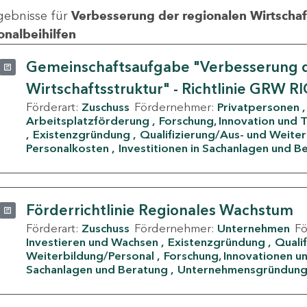
gebnisse für
Verbesserung der regionalen Wirtschafts
onalbeihilfen
Gemeinschaftsaufgabe "Verbesserung d
Wirtschaftsstruktur" - Richtlinie GRW R
Förderart:
Zuschuss
Fördernehmer:
Privatpersonen
Arbeitsplatzförderung
Forschung, Innovation und 
Existenzgründung
Qualifizierung/Aus- und Weite
Personalkosten
Investitionen in Sachanlagen und B
Förderrichtlinie Regionales Wachstum
Förderart:
Zuschuss
Fördernehmer:
Unternehmen
F
Investieren und Wachsen
Existenzgründung
Quali
Weiterbildung/Personal
Forschung, Innovationen un
Sachanlagen und Beratung
Unternehmensgründun