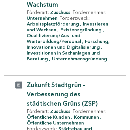
Wachstum
Förderart:
Zuschuss
Fördernehmer:
Unternehmen
Förderzweck:
Arbeitsplatzförderung
Investieren
und Wachsen
Existenzgründung
Qualifizierung/Aus- und
Weiterbildung/Personal
Forschung,
Innovationen und Digitalisierung
Investitionen in Sachanlagen und
Beratung
Unternehmensgründung
Zukunft Stadtgrün -
Verbesserung des
städtischen Grüns (ZSP)
Förderart:
Zuschuss
Fördernehmer:
Öffentliche Kunden
Kommunen
Öffentliche Unternehmen
Förderzweck:
Städtebau und