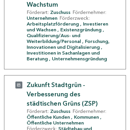
Wachstum
Förderart:
Zuschuss
Fördernehmer:
Unternehmen
Förderzweck:
Arbeitsplatzförderung
Investieren
und Wachsen
Existenzgründung
Qualifizierung/Aus- und
Weiterbildung/Personal
Forschung,
Innovationen und Digitalisierung
Investitionen in Sachanlagen und
Beratung
Unternehmensgründung
Zukunft Stadtgrün -
Verbesserung des
städtischen Grüns (ZSP)
Förderart:
Zuschuss
Fördernehmer:
Öffentliche Kunden
Kommunen
Öffentliche Unternehmen
Förderzweck:
Städtebau und