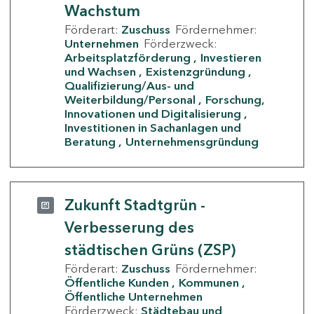
Wachstum
Förderart:
Zuschuss
Fördernehmer:
Unternehmen
Förderzweck:
Arbeitsplatzförderung
Investieren
und Wachsen
Existenzgründung
Qualifizierung/Aus- und
Weiterbildung/Personal
Forschung,
Innovationen und Digitalisierung
Investitionen in Sachanlagen und
Beratung
Unternehmensgründung
Zukunft Stadtgrün -
Verbesserung des
städtischen Grüns (ZSP)
Förderart:
Zuschuss
Fördernehmer:
Öffentliche Kunden
Kommunen
Öffentliche Unternehmen
Förderzweck:
Städtebau und