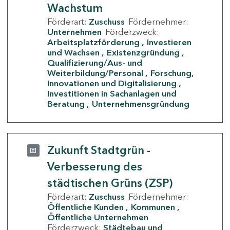
Wachstum
Förderart:
Zuschuss
Fördernehmer:
Unternehmen
Förderzweck:
Arbeitsplatzförderung
Investieren
und Wachsen
Existenzgründung
Qualifizierung/Aus- und
Weiterbildung/Personal
Forschung,
Innovationen und Digitalisierung
Investitionen in Sachanlagen und
Beratung
Unternehmensgründung
Zukunft Stadtgrün -
Verbesserung des
städtischen Grüns (ZSP)
Förderart:
Zuschuss
Fördernehmer:
Öffentliche Kunden
Kommunen
Öffentliche Unternehmen
Förderzweck:
Städtebau und