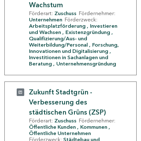
Wachstum
Förderart:
Zuschuss
Fördernehmer:
Unternehmen
Förderzweck:
Arbeitsplatzförderung
Investieren
und Wachsen
Existenzgründung
Qualifizierung/Aus- und
Weiterbildung/Personal
Forschung,
Innovationen und Digitalisierung
Investitionen in Sachanlagen und
Beratung
Unternehmensgründung
Zukunft Stadtgrün -
Verbesserung des
städtischen Grüns (ZSP)
Förderart:
Zuschuss
Fördernehmer:
Öffentliche Kunden
Kommunen
Öffentliche Unternehmen
Förderzweck:
Städtebau und