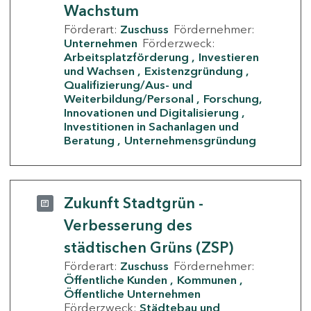
Wachstum
Förderart:
Zuschuss
Fördernehmer:
Unternehmen
Förderzweck:
Arbeitsplatzförderung
Investieren
und Wachsen
Existenzgründung
Qualifizierung/Aus- und
Weiterbildung/Personal
Forschung,
Innovationen und Digitalisierung
Investitionen in Sachanlagen und
Beratung
Unternehmensgründung
Zukunft Stadtgrün -
Verbesserung des
städtischen Grüns (ZSP)
Förderart:
Zuschuss
Fördernehmer:
Öffentliche Kunden
Kommunen
Öffentliche Unternehmen
Förderzweck:
Städtebau und