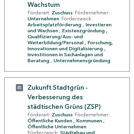
Wachstum
Förderart:
Zuschuss
Fördernehmer:
Unternehmen
Förderzweck:
Arbeitsplatzförderung
Investieren
und Wachsen
Existenzgründung
Qualifizierung/Aus- und
Weiterbildung/Personal
Forschung,
Innovationen und Digitalisierung
Investitionen in Sachanlagen und
Beratung
Unternehmensgründung
Zukunft Stadtgrün -
Verbesserung des
städtischen Grüns (ZSP)
Förderart:
Zuschuss
Fördernehmer:
Öffentliche Kunden
Kommunen
Öffentliche Unternehmen
Förderzweck:
Städtebau und