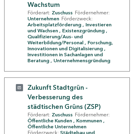
Wachstum
Förderart:
Zuschuss
Fördernehmer:
Unternehmen
Förderzweck:
Arbeitsplatzförderung
Investieren
und Wachsen
Existenzgründung
Qualifizierung/Aus- und
Weiterbildung/Personal
Forschung,
Innovationen und Digitalisierung
Investitionen in Sachanlagen und
Beratung
Unternehmensgründung
Zukunft Stadtgrün -
Verbesserung des
städtischen Grüns (ZSP)
Förderart:
Zuschuss
Fördernehmer:
Öffentliche Kunden
Kommunen
Öffentliche Unternehmen
Förderzweck:
Städtebau und