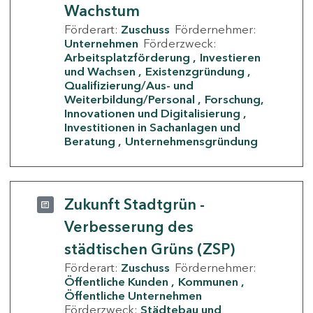
Wachstum
Förderart:
Zuschuss
Fördernehmer:
Unternehmen
Förderzweck:
Arbeitsplatzförderung
Investieren
und Wachsen
Existenzgründung
Qualifizierung/Aus- und
Weiterbildung/Personal
Forschung,
Innovationen und Digitalisierung
Investitionen in Sachanlagen und
Beratung
Unternehmensgründung
Zukunft Stadtgrün -
Verbesserung des
städtischen Grüns (ZSP)
Förderart:
Zuschuss
Fördernehmer:
Öffentliche Kunden
Kommunen
Öffentliche Unternehmen
Förderzweck:
Städtebau und