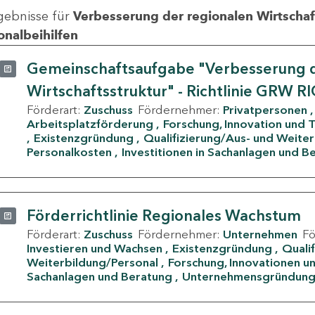
gebnisse für
Verbesserung der regionalen Wirtschafts
onalbeihilfen
Gemeinschaftsaufgabe "Verbesserung d
Wirtschaftsstruktur" - Richtlinie GRW R
Förderart:
Zuschuss
Fördernehmer:
Privatpersonen
Arbeitsplatzförderung
Forschung, Innovation und 
Existenzgründung
Qualifizierung/Aus- und Weite
Personalkosten
Investitionen in Sachanlagen und B
Förderrichtlinie Regionales Wachstum
Förderart:
Zuschuss
Fördernehmer:
Unternehmen
F
Investieren und Wachsen
Existenzgründung
Quali
Weiterbildung/Personal
Forschung, Innovationen un
Sachanlagen und Beratung
Unternehmensgründun