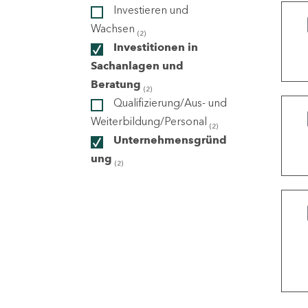
Investieren und
Wachsen
(2)
ndorte
Investitionen in
Sachanlagen und
Beratung
(2)
Qualifizierung/Aus- und
Weiterbildung/Personal
(2)
Unternehmensgründ
ung
(2)