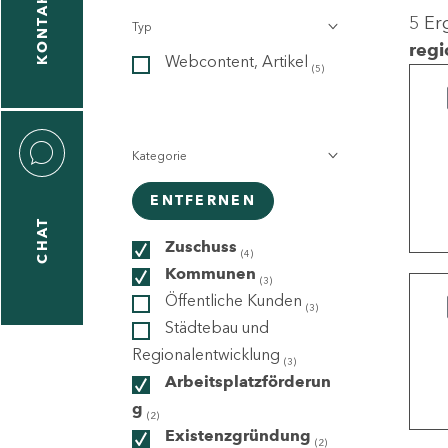
KONTAKT
5 Er
Typ
gen
regi
Webcontent, Artikel
n
(5)
Kategorie
ENTFERNEN
CHAT
icecenter
Zuschuss
(4)
Kommunen
(3)
Öffentliche Kunden
(3)
taktformular
Städtebau und
Regionalentwicklung
(3)
Arbeitsplatzförderun
g
erportal
(2)
Existenzgründung
(2)