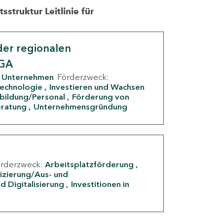
struktur Leitlinie für
er regionalen
IGA
Unternehmen
Förderzweck:
Technologie
Investieren und Wachsen
rbildung/Personal
Förderung von
eratung
Unternehmensgründung
örderzweck:
Arbeitsplatzförderung
fizierung/Aus- und
d Digitalisierung
Investitionen in
g