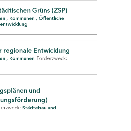
tädtischen Grüns (ZSP)
den
Kommunen
Öffentliche
entwicklung
r regionale Entwicklung
den
Kommunen
Förderzweck:
ngsplänen und
nungsförderung)
derzweck:
Städtebau und