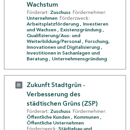
Wachstum
Förderart:
Zuschuss
Fördernehmer:
Unternehmen
Förderzweck:
Arbeitsplatzförderung
Investieren
und Wachsen
Existenzgründung
Qualifizierung/Aus- und
Weiterbildung/Personal
Forschung,
Innovationen und Digitalisierung
Investitionen in Sachanlagen und
Beratung
Unternehmensgründung
Zukunft Stadtgrün -
Verbesserung des
städtischen Grüns (ZSP)
Förderart:
Zuschuss
Fördernehmer:
Öffentliche Kunden
Kommunen
Öffentliche Unternehmen
Förderzweck:
Städtebau und